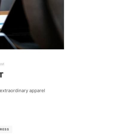
ost
T
extraordinary apparel
RESS