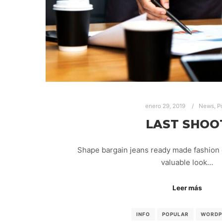
enero 29, 2019
News
,
P
LAST SHOO
Shape bargain jeans ready made fashion 
valuable look…
Leer más
INFO
POPULAR
WORDP