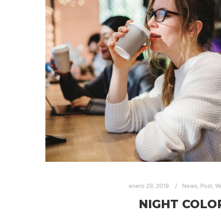
enero 29, 2019
News
,
Post
,
W
NIGHT COLO