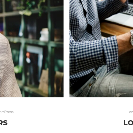
ordPress
en
RS
LO