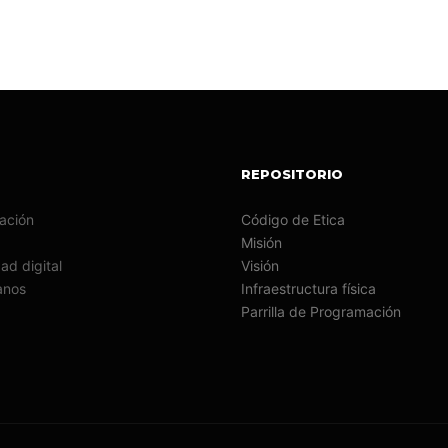
REPOSITORIO
ación
Código de Etica
Misión
d digital
Visión
anos
Infraestructura física
Parrilla de Programación