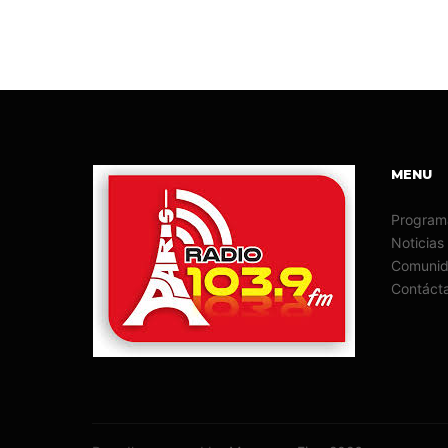
MENU
Program
Noticias
Comunida
Contáct