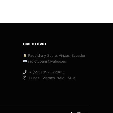
DIRECTORIO
Paquisha y Sucre, Vinces, Ecuador
radiotvparis@yahoo.es
+ (593) 997 572883
Lunes - Viernes. 8AM - 5PM