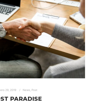
ero 29, 2019
News
,
Post
ST PARADISE